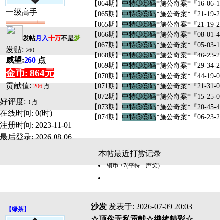
【064期】
中特③⑤码
*施公奇案*『16-06-17-49
一级高手
【065期】
中特③⑤码
*施公奇案*『21-19-24-23
【065期】
中特③⑤码
*施公奇案*『21-19-24-23
【066期】
中特③⑤码
*施公奇案*『08-01-46-16
发帖
月入
十万
不是
梦
【067期】
中特③⑤码
*施公奇案*『05-03-16-19
发贴:
260
【068期】
中特③⑤码
*施公奇案*『46-23-22-13
威望:
260
点
【069期】
中特③⑤码
*施公奇案*『29-34-23-38
金币: 864元
【070期】
中特③⑤码
*施公奇案*『44-19-01-03
贡献值:
【071期】
中特③⑤码
*施公奇案*『21-31-02-28
206
点
【072期】
中特③⑤码
*施公奇案*『15-25-08-35
好评度:
0 点
【073期】
中特③⑤码
*施公奇案*『20-45-49-23
在线时间: 0(时)
【074期】
中特③⑤码
*施公奇案*『06-23-24-19
注册时间:
2023-11-01
最后登录:
2026-08-06
本帖最近打赏记录：
铜币:+7(平特一声笑)
沙发
发表于: 2026-07-09 20:03
【
绿茶
】
☆顶你无私贡献☆继续精彩☆