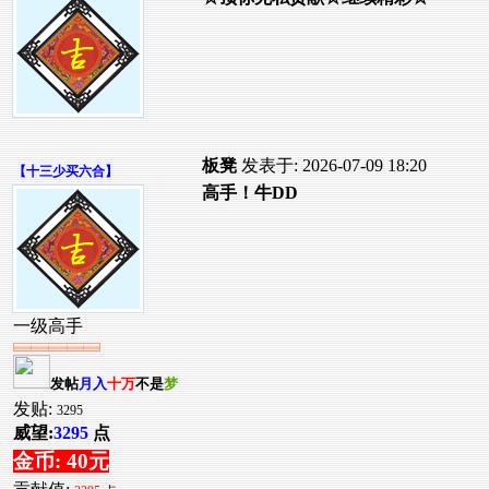
板凳
发表于: 2026-07-09 18:20
【
十三少买六合
】
高手！牛DD
一级高手
发帖
月入
十万
不是
梦
发贴:
3295
威望:
3295
点
金币: 40元