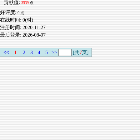
贡献值:
3539
点
好评度:
0 点
在线时间: 0(时)
注册时间:
2020-11-27
最后登录:
2026-08-07
<<
1
2
3
4
5
>>
[共
7
页]