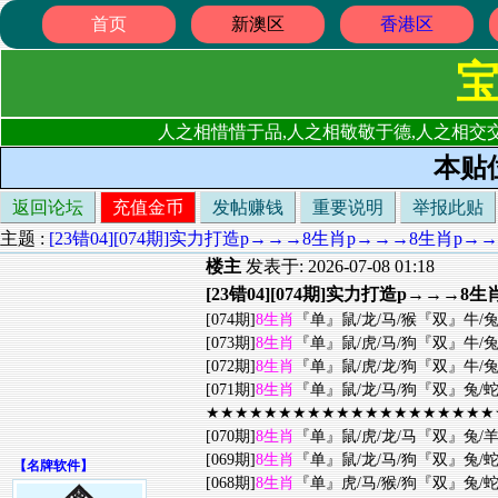
首页
新澳区
香港区
人之相惜惜于品,人之相敬敬于德,人之相交交
本贴
返回论坛
充值金币
发帖赚钱
重要说明
举报此贴
主题 :
[23错04][074期]实力打造p→→→8生肖p→→→8生肖p
楼主
发表于: 2026-07-08 01:18
[23错04][074期]实力打造p→→
[074期]
8生肖
『单』鼠/龙/马/猴『双』牛/兔
[073期]
8生肖
『单』鼠/虎/马/狗『双』牛/兔
[072期]
8生肖
『单』鼠/虎/龙/狗『双』牛/兔
[071期]
8生肖
『单』鼠/龙/马/狗『双』兔/蛇
★★★★★★★★★★★★★★★★★★★★★★
[070期]
8生肖
『单』鼠/虎/龙/马『双』兔/羊
[069期]
8生肖
『单』鼠/龙/马/狗『双』兔/蛇
【
名牌软件
】
[068期]
8生肖
『单』虎/马/猴/狗『双』兔/蛇