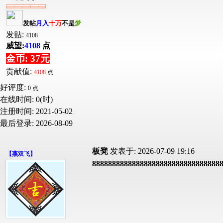
发帖
月入
十万
不是
梦
发贴:
4108
威望:
4108
点
金币: 37元
贡献值:
4108
点
好评度:
0 点
在线时间: 0(时)
注册时间:
2021-05-02
最后登录:
2026-08-09
板凳
发表于: 2026-07-09 19:16
【
燕双飞
】
88888888888888888888888888888888