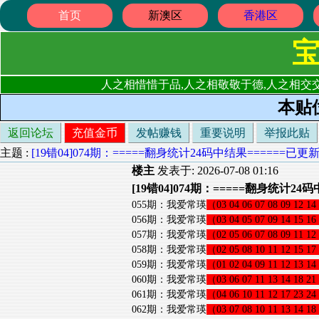
首页
新澳区
香港区
人之相惜惜于品,人之相敬敬于德,人之相交交
本贴
返回论坛
充值金币
发帖赚钱
重要说明
举报此贴
主题 :
[19错04]074期：=====翻身统计24码中结果======已更
楼主
发表于: 2026-07-08 01:16
[19错04]074期：=====翻身统计24
055期：我爱常瑛
（03 04 06 07 08 09 12 14 
056期：我爱常瑛
（03 04 05 07 09 14 15 16 
057期：我爱常瑛
（02 05 06 07 08 09 11 12 
058期：我爱常瑛
（02 05 08 10 11 12 15 17 
059期：我爱常瑛
（01 02 04 09 11 12 13 14 
060期：我爱常瑛
（03 06 07 11 13 14 18 21 
061期：我爱常瑛
（04 06 10 11 12 17 23 24 
062期：我爱常瑛
（03 07 08 10 11 13 14 18 