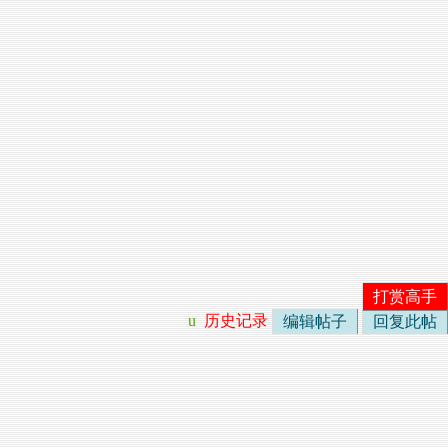
打赏高手
u
历史记录
编辑帖子
回复此帖