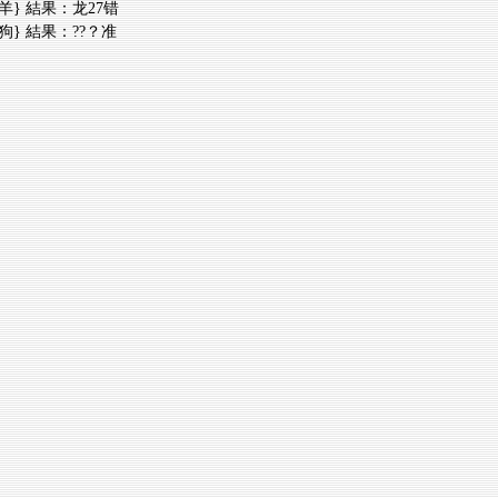
+羊} 結果：龙27错
狗} 結果：??？准