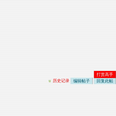
打赏高手
u
历史记录
编辑帖子
回复此帖