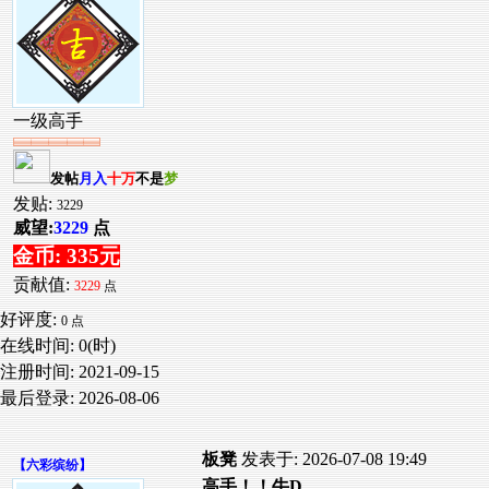
一级高手
发帖
月入
十万
不是
梦
发贴:
3229
威望:
3229
点
金币: 335元
贡献值:
3229
点
好评度:
0 点
在线时间: 0(时)
注册时间:
2021-09-15
最后登录:
2026-08-06
板凳
发表于: 2026-07-08 19:49
【
六彩缤纷
】
高手！！牛D