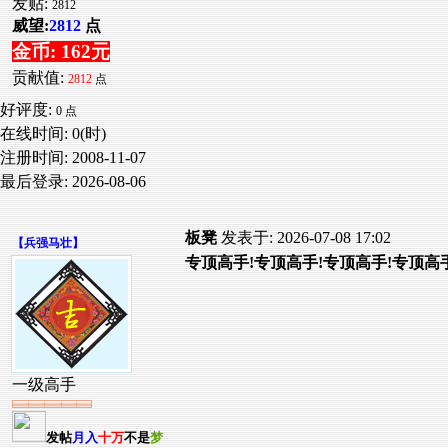
发贴:
2812
威望:
2812
点
金币: 162元
贡献值:
2812
点
好评度:
0 点
在线时间: 0(时)
注册时间:
2008-11-07
最后登录:
2026-08-06
板凳
发表于: 2026-07-08 17:02
【
兵强马壮
】
专顶高手!专顶高手!专顶高手!专顶高手
一级高手
发帖
月入
十万
不是
梦