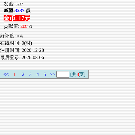
发贴:
3237
威望:
3237
点
金币: 17元
贡献值:
3237
点
好评度:
0 点
在线时间: 0(时)
注册时间:
2020-12-28
最后登录:
2026-08-06
<<
1
2
3
4
5
>>
[共
8
页]