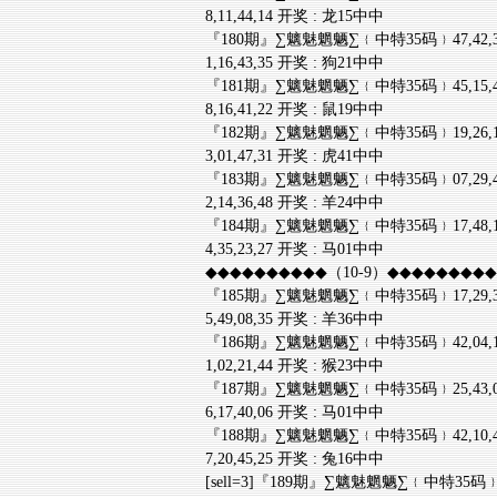
8,11,44,14 开奖 : 龙15中中
『180期』∑魑魅魍魉∑﹛中特35码﹜47,42,36,26,13,38,
1,16,43,35 开奖 : 狗21中中
『181期』∑魑魅魍魉∑﹛中特35码﹜45,15,43,19,10,03,
8,16,41,22 开奖 : 鼠19中中
『182期』∑魑魅魍魉∑﹛中特35码﹜19,26,16,41,04,44,
3,01,47,31 开奖 : 虎41中中
『183期』∑魑魅魍魉∑﹛中特35码﹜07,29,49,34,26,40,
2,14,36,48 开奖 : 羊24中中
『184期』∑魑魅魍魉∑﹛中特35码﹜17,48,11,32,34,22,
4,35,23,27 开奖 : 马01中中
◆◆◆◆◆◆◆◆◆◆（10-9）◆◆◆◆◆◆◆◆
『185期』∑魑魅魍魉∑﹛中特35码﹜17,29,34,13,19,04,
5,49,08,35 开奖 : 羊36中中
『186期』∑魑魅魍魉∑﹛中特35码﹜42,04,19,22,12,49,
1,02,21,44 开奖 : 猴23中中
『187期』∑魑魅魍魉∑﹛中特35码﹜25,43,09,10,11,39,
6,17,40,06 开奖 : 马01中中
『188期』∑魑魅魍魉∑﹛中特35码﹜42,10,43,22,04,36,
7,20,45,25 开奖 : 兔16中中
[sell=3]『189期』∑魑魅魍魉∑﹛中特35码﹜09,24,44,08