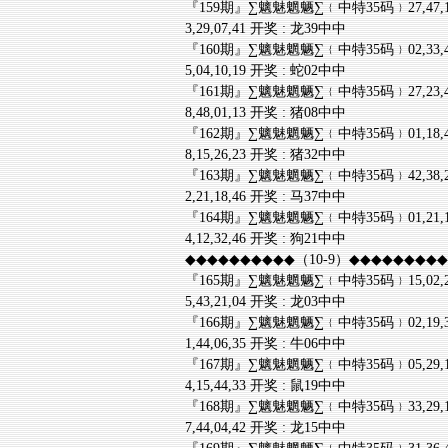
『159期』∑魑魅魍魉∑﹛中特35码﹜27,47,11,31,32,05,
3,29,07,41 开奖 : 龙39中中
『160期』∑魑魅魍魉∑﹛中特35码﹜02,33,46,37,11,28,
5,04,10,19 开奖 : 蛇02中中
『161期』∑魑魅魍魉∑﹛中特35码﹜27,23,43,45,46,36,
8,48,01,13 开奖 : 猪08中中
『162期』∑魑魅魍魉∑﹛中特35码﹜01,18,46,41,21,40,
8,15,26,23 开奖 : 猪32中中
『163期』∑魑魅魍魉∑﹛中特35码﹜42,38,23,37,16,25,
2,21,18,46 开奖 : 马37中中
『164期』∑魑魅魍魉∑﹛中特35码﹜01,21,17,24,38,19,
4,12,32,46 开奖 : 狗21中中
◆◆◆◆◆◆◆◆◆◆（10-9）◆◆◆◆◆◆◆◆
『165期』∑魑魅魍魉∑﹛中特35码﹜15,02,20,34,27,16,
5,43,21,04 开奖 : 龙03中中
『166期』∑魑魅魍魉∑﹛中特35码﹜02,19,34,09,30,13,
1,44,06,35 开奖 : 牛06中中
『167期』∑魑魅魍魉∑﹛中特35码﹜05,29,18,19,12,42,
4,15,44,33 开奖 : 鼠19中中
『168期』∑魑魅魍魉∑﹛中特35码﹜33,29,18,20,32,19,
7,44,04,42 开奖 : 龙15中中