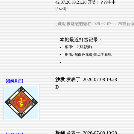
42,07,26,39,21,20 开奖 : ？??中中
[/ sell]
[ 此帖被魑魅魍魉在2026-07-07 22:25重新编
本帖最近打赏记录：
铜币:+12(码彩梦)
铜币:+6(白色花瓣)赏点零花钱
沙发
发表于: 2026-07-08 19:28
【
稳料杀庄
】
D
板凳
发表于: 2026-07-08 19:28