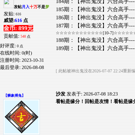
184期：【神出鬼没】六合高手-----五不中
发帖
月入
十万
不是
梦
185期：【神出鬼没】六合高手-----五不中
发贴:
616
186期：【神出鬼没】六合高手-----五不中
威望:
616
点
187期：【神出鬼没】六合高手-----五不中
金币: 899元
☆☆☆☆☆☆☆☆☆☆☆☆[10-7]☆☆☆☆
贡献值:
548
点
188期：【神出鬼没】六合高手-----五不中
好评度:
0 点
189期：【神出鬼没】六合高手-----五
在线时间: 0(时)
注册时间:
2023-10-31
最后登录:
2026-08-08
[ 此帖被神出鬼没在2026-07-07 22:24重新编
沙发
发表于: 2026-07-08 18:23
【
狮象搏兔
】
看帖是缘分！回帖是友情！看帖是缘