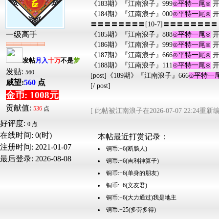
《183期》『江南浪子』999
⊙平特一尾⊙
开
《184期》『江南浪子』000
⊙平特一尾⊙
开
〓〓〓〓〓〓〓〓[10-7]〓〓〓〓〓〓〓〓
一级高手
《185期》『江南浪子』888
⊙平特一尾⊙
开
《186期》『江南浪子』999
⊙平特一尾⊙
开
《187期》『江南浪子』666
⊙平特一尾⊙
开
发帖
月入
十万
不是
梦
《188期》『江南浪子』111
⊙平特一尾⊙
开
发贴:
560
[post]《189期》『江南浪子』666
⊙平特一
威望:
560
点
[/ post]
金币: 1008元
贡献值:
536
点
[ 此帖被江南浪子在2026-07-07 22:24重新编
好评度:
0 点
在线时间: 0(时)
本帖最近打赏记录：
注册时间:
2021-01-07
铜币:+6(断肠人)
最后登录:
2026-08-08
铜币:+6(吉利神算子)
铜币:+6(单身的朋友)
铜币:+6(文友君)
铜币:+6(大力通过)我是地主
铜币:+25(多劳多得)