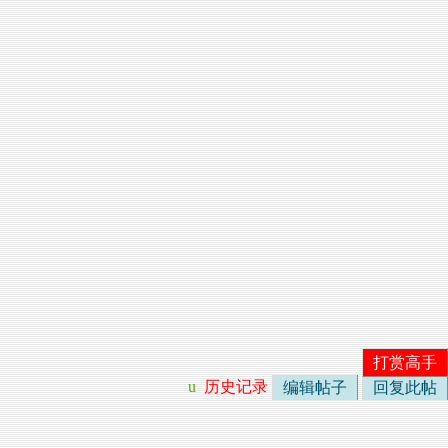
打赏高手
u
历史记录
编辑帖子
回复此帖