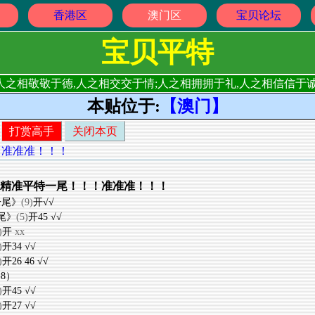
香港区
澳门区
宝贝论坛
宝贝平特
人之相敬敬于德,人之相交交于情;人之相拥拥于礼,人之相信信于诚
本贴位于:
【澳门】
打赏高手
关闭本页
！！准准准！！！
高手】精准平特一尾！！！准准准！！！
一尾》
(9)
开√√
一尾》
(5)
开45 √√
)
开
xx
)
开34 √√
)
开26 46 √√
-8）
)
开45 √√
)
开27 √√