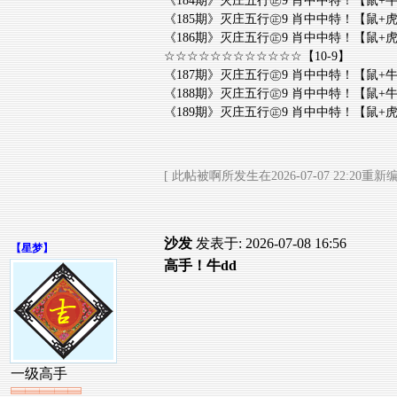
《184期》灭庄五行㊣9 肖中中特！【鼠+牛
《185期》灭庄五行㊣9 肖中中特！【鼠+虎
《186期》灭庄五行㊣9 肖中中特！【鼠+虎
☆☆☆☆☆☆☆☆☆☆☆☆【10-9】
《187期》灭庄五行㊣9 肖中中特！【鼠+牛
《188期》灭庄五行㊣9 肖中中特！【鼠+牛
《189期》灭庄五行㊣9 肖中中特！【鼠+虎
[ 此帖被啊所发生在2026-07-07 22:20重新编
沙发
发表于: 2026-07-08 16:56
【
星梦
】
高手！牛dd
一级高手