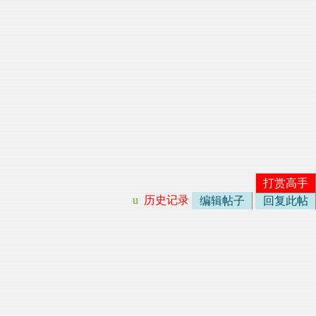
打赏高手
u
历史记录
编辑帖子
回复此帖