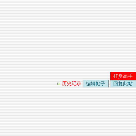
打赏高手
u
历史记录
编辑帖子
回复此帖