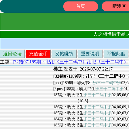
首页
新澳区
人之相惜惜于品,
返回论坛
充值金币
发帖赚钱
重要说明
举报此贴
主题 :
[32错07]189期：卍卍《三十二码中》卍卍《三十二
楼主
发表于: 2026-07-07 22:17
[32错07]189期：卍卍《三十二
[post]189期：吻火书生
卐三十二码中卐
03,0
[/ post]188期：吻火书生
卐三十二码中卐
01
187期：吻火书生
卐三十二码中卐
02,05,06,
-----------------[10-8]-----------------
186期：吻火书生
卐三十二码中卐
04,06,09,
185期：吻火书生
卐三十二码中卐
01,02,03,
184期：吻火书生
卐三十二码中卐
01,02,03,
183期：吻火书生
卐三十二码中卐
04,05,06,