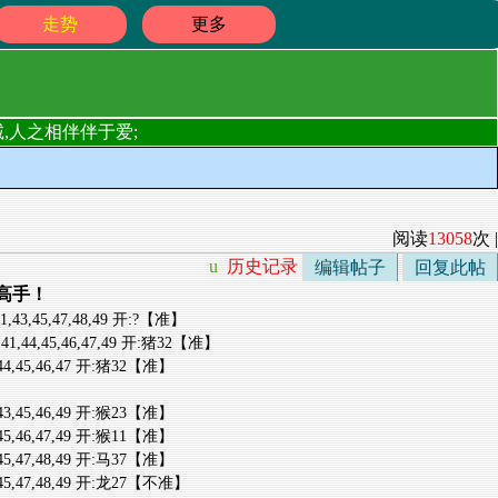
走势
更多
,人之相伴伴于爱;
阅读
13058
次 |
u
历史记录
编辑帖子
回复此帖
高手！
40,41,43,45,47,48,49 开:?【准】
7,38,41,44,45,46,47,49 开:猪32【准】
2,43,44,45,46,47 开:猪32【准】
1,42,43,45,46,49 开:猴23【准】
3,44,45,46,47,49 开:猴11【准】
2,43,45,47,48,49 开:马37【准】
42,43,45,47,48,49 开:龙27【不准】