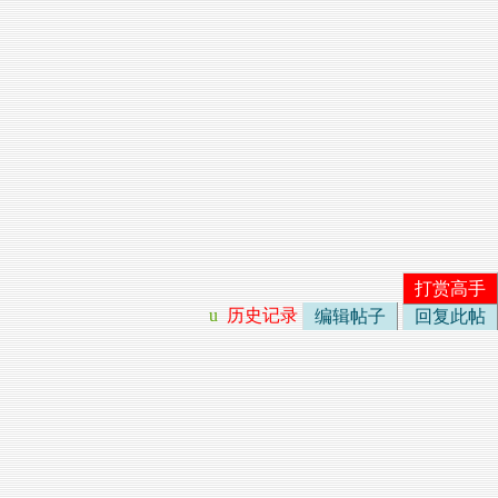
打赏高手
u
历史记录
编辑帖子
回复此帖