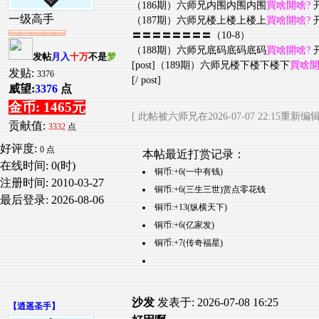
（186期）六师兄内围内围内围
買啥開啥?
开
一级高手
（187期）六师兄楼上楼上楼上
買啥開啥?
开
〓〓〓〓〓〓〓〓（10-8）
（188期）六师兄底码底码底码
買啥開啥?
开
发帖
月入
十万
不是
梦
[post]（189期）六师兄楼下楼下楼下
買啥開
发贴:
3376
[/ post]
威望:
3376
点
金币: 1465元
[ 此帖被六师兄在2026-07-07 22:15重新编辑
贡献值:
3332
点
好评度:
0 点
本帖最近打赏记录：
在线时间: 0(时)
铜币:+6(一中有钱)
注册时间:
2010-03-27
铜币:+6(三生三世)赏点零花钱
最后登录:
2026-08-06
铜币:+13(纵横天下)
铜币:+6(亿家发)
铜币:+7(传奇福星)
沙发
发表于: 2026-07-08 16:25
【
逍遥圣手
】