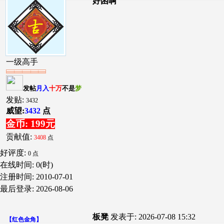
好困啊
一级高手
发帖
月入
十万
不是
梦
发贴:
3432
威望:
3432
点
金币: 199元
贡献值:
3408
点
好评度:
0 点
在线时间: 0(时)
注册时间:
2010-07-01
最后登录:
2026-08-06
板凳
发表于: 2026-07-08 15:32
【
红色金角
】