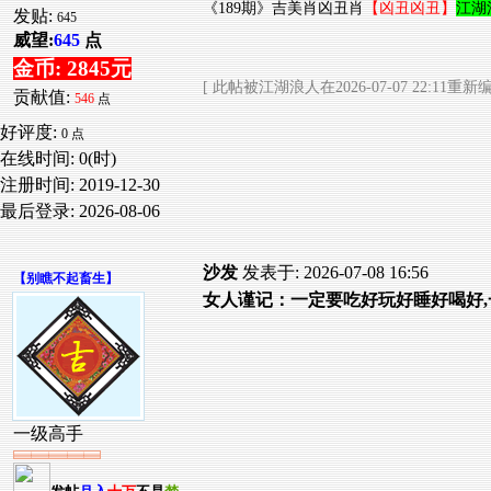
《189期》吉美肖凶丑肖
【凶丑凶丑】
江湖
发贴:
645
威望:
645
点
金币: 2845元
[ 此帖被江湖浪人在2026-07-07 22:11重新编
贡献值:
546
点
好评度:
0 点
在线时间: 0(时)
注册时间:
2019-12-30
最后登录:
2026-08-06
沙发
发表于: 2026-07-08 16:56
【
别瞧不起畜生
】
女人谨记：一定要吃好玩好睡好喝好,
一级高手