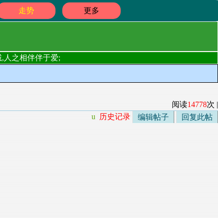
走势
更多
,人之相伴伴于爱;
阅读
14778
次 |
u
历史记录
编辑帖子
回复此帖