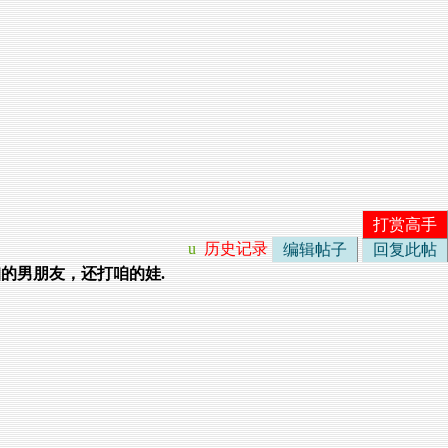
打赏高手
u
历史记录
编辑帖子
回复此帖
的男朋友，还打咱的娃.