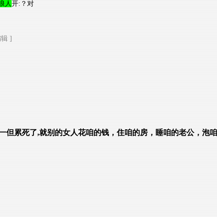
浪人
开:？对
辑 ]
一但累死了,就别的女人花咱的钱，住咱的房，睡咱的老公，泡咱