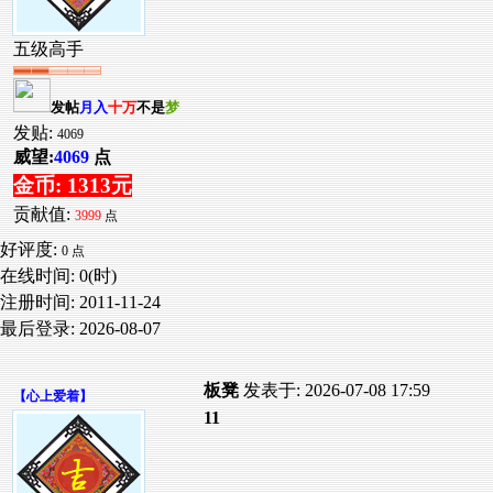
五级高手
发帖
月入
十万
不是
梦
发贴:
4069
威望:
4069
点
金币: 1313元
贡献值:
3999
点
好评度:
0 点
在线时间: 0(时)
注册时间:
2011-11-24
最后登录:
2026-08-07
板凳
发表于: 2026-07-08 17:59
【
心上爱着
】
11