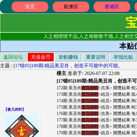
首页
新澳区
香港区
人之相惜惜于品,人之相敬敬于德,人之相交交
本贴
返回论坛
充值金币
发帖赚钱
重要说明
举报此贴
主题 :
[17错05]189期:精品美丑肖，创造不可能中的可能。
楼主
发表于: 2026-07-07 22:08
[17错05]189期:精品美丑肖，创造
172期:美丑肖
曾几何时
<吉美> 開獎結果:蛇2
173期:美丑肖
曾几何时
<凶丑> 開獎結果:鼠4
174期:美丑肖
曾几何时
<凶丑> 開獎結果:狗3
175期:美丑肖
曾几何时
<凶丑> 開獎結果:蛇3
【
曾几何时
】
176期:美丑肖
曾几何时
<吉美> 開獎結果:兔1
177期:美丑肖
曾几何时
<凶丑> 開獎結果:羊3
178期:美丑肖
曾几何时
<吉美> 開獎結果:蛇3
179期:美丑肖
曾几何时
<凶丑> 開獎結果:猪3