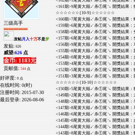
<162期>1尾黄大颠↙杀①尾↘ 開獎結果：
<161期>9尾黄大颠↙杀①尾↘ 開獎結果：
☆☆☆☆☆☆{10-9}☆☆☆☆☆☆
<160期>7尾黄大颠↙杀①尾↘ 開獎結果：
三级高手
<159期>6尾黄大颠↙杀①尾↘ 開獎結果：
<158期>8尾黄大颠↙杀①尾↘ 開獎結果：
<157期>6尾黄大颠↙杀①尾↘ 開獎結果：
发帖
月入
十万
不是
梦
<156期>9尾黄大颠↙杀①尾↘ 開獎結果：
发贴:
626
<155期>8尾黄大颠↙杀①尾↘ 開獎結果：
威望:
626
点
<154期>0尾黄大颠↙杀①尾↘ 開獎結果：
金币: 1183元
<153期>4尾黄大颠↙杀①尾↘ 開獎結果：
贡献值:
544
点
<152期>5尾黄大颠↙杀①尾↘ 開獎結果：
<151期>3尾黄大颠↙杀①尾↘ 開獎結果：
好评度:
0 点
☆☆☆☆☆☆{10-10}☆☆☆☆☆☆
在线时间: 0(时)
<150期>5尾黄大颠↙杀①尾↘ 開獎結果：
注册时间:
2015-07-30
<149期>2尾黄大颠↙杀①尾↘ 開獎結果：
最后登录:
2026-08-06
<148期>2尾黄大颠↙杀①尾↘ 開獎結果：
<147期>8尾黄大颠↙杀①尾↘ 開獎結果：
<146期>6尾黄大颠↙杀①尾↘ 開獎結果：
<145期>0尾黄大颠↙杀①尾↘ 開獎結果：
<144期>6尾黄大颠↙杀①尾↘ 開獎結果：
<143期>8尾黄大颠↙杀①尾↘ 開獎結果：