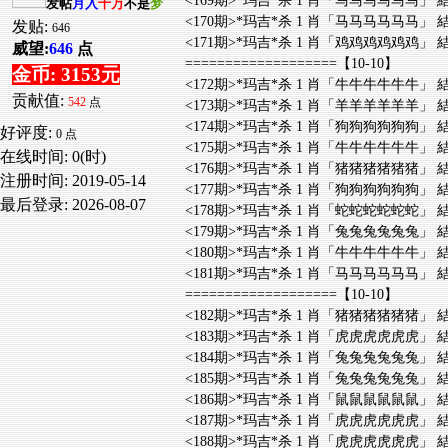
<169期>*玛吉*杀 1 肖「马马马马马马」 結
发帖
月入
十万
不是
梦
<170期>*玛吉*杀 1 肖「马马马马马马」 結
发贴:
646
<171期>*玛吉*杀 1 肖「鸡鸡鸡鸡鸡鸡」 結
威望:
646
点
===================【10-10】
金币: 3153元
<172期>*玛吉*杀 1 肖「牛牛牛牛牛牛」 結
贡献值:
542
点
<173期>*玛吉*杀 1 肖「羊羊羊羊羊羊」 結
<174期>*玛吉*杀 1 肖「狗狗狗狗狗狗」 結
好评度:
0 点
<175期>*玛吉*杀 1 肖「牛牛牛牛牛牛」 結
在线时间: 0(时)
<176期>*玛吉*杀 1 肖「猪猪猪猪猪猪」 結
注册时间:
2019-05-14
<177期>*玛吉*杀 1 肖「狗狗狗狗狗狗」 結
最后登录:
2026-08-07
<178期>*玛吉*杀 1 肖「蛇蛇蛇蛇蛇蛇」 結
<179期>*玛吉*杀 1 肖「兔兔兔兔兔兔」 結
<180期>*玛吉*杀 1 肖「牛牛牛牛牛牛」 結
<181期>*玛吉*杀 1 肖「马马马马马马」 結
===================【10-10】
<182期>*玛吉*杀 1 肖「猪猪猪猪猪猪」 結
<183期>*玛吉*杀 1 肖「虎虎虎虎虎虎」 結
<184期>*玛吉*杀 1 肖「兔兔兔兔兔兔」 結
<185期>*玛吉*杀 1 肖「兔兔兔兔兔兔」 結
<186期>*玛吉*杀 1 肖「鼠鼠鼠鼠鼠鼠」 結
<187期>*玛吉*杀 1 肖「虎虎虎虎虎虎」 結
<188期>*玛吉*杀 1 肖「虎虎虎虎虎虎」 結