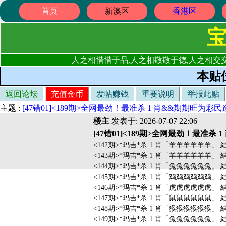
首页
新澳区
香港区
人之相惜惜于品,人之相敬敬于德,人之相交交
本贴
返回论坛
充值金币
发帖赚钱
重要说明
举报此贴
主题 :
[47错01]<189期>全网最劲！最准杀 1 肖&&期期旺为彩民
楼主
发表于: 2026-07-07 22:06
[47错01]<189期>全网最劲！最准杀
<142期>*玛吉*杀 1 肖「羊羊羊羊羊羊」 結
<143期>*玛吉*杀 1 肖「羊羊羊羊羊羊」 結
<144期>*玛吉*杀 1 肖「兔兔兔兔兔兔」 結
<145期>*玛吉*杀 1 肖「鸡鸡鸡鸡鸡鸡」 結
<146期>*玛吉*杀 1 肖「虎虎虎虎虎虎」 結
<147期>*玛吉*杀 1 肖「鼠鼠鼠鼠鼠鼠」 結
<148期>*玛吉*杀 1 肖「猴猴猴猴猴猴」 結
<149期>*玛吉*杀 1 肖「兔兔兔兔兔兔」 結