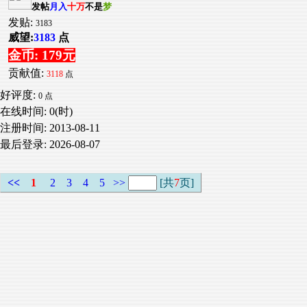
发帖
月入
十万
不是
梦
发贴:
3183
威望:
3183
点
金币: 179元
贡献值:
3118
点
好评度:
0 点
在线时间: 0(时)
注册时间:
2013-08-11
最后登录:
2026-08-07
<<
1
2
3
4
5
>>
[共
7
页]