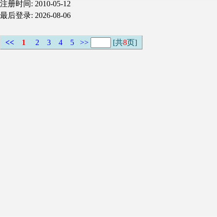
注册时间:
2010-05-12
最后登录:
2026-08-06
<<
1
2
3
4
5
>>
[共
8
页]