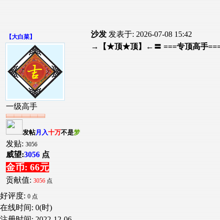
沙发
发表于: 2026-07-08 15:42
【
大白菜
】
→【★顶★顶】←〓 ===专顶高手==
一级高手
发帖
月入
十万
不是
梦
发贴:
3056
威望:
3056
点
金币: 66元
贡献值:
3056
点
好评度:
0 点
在线时间: 0(时)
注册时间:
2022-12-06