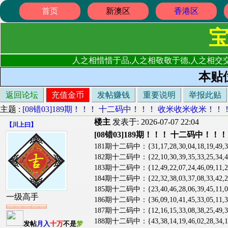
首页
新澳区
香港区
人之相惜惜于品,人之相敬敬于德,人之相交交
本贴
返回论坛
充值金币
发帖赚钱
重要说明
举报此贴
主题 :
[08错03]189期！！！ 十二码中！！！ 收米收米收米！！
楼主
发表于: 2026-07-07 22:04
【
川上曰
】
[08错03]189期！！！ 十二码中！
181期十二码中：{31,17,28,30,04,18,19,49
182期十二码中：{22,10,30,39,35,33,25,34
183期十二码中：{12,49,22,07,24,46,09,11
184期十二码中：{22,32,38,03,37,08,33,42
185期十二码中：{23,40,46,28,06,39,45,11
一级高手
186期十二码中：{36,09,10,41,45,33,05,11
187期十二码中：{12,16,15,33,08,38,25,49
188期十二码中：{43,38,14,19,46,02,28,34
发帖
月入
十万
不是
梦