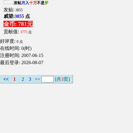
发帖
月入
十万
不是
梦
发贴:
3855
威望:
3855
点
金币: 781元
贡献值:
3775
点
好评度:
0 点
在线时间: 0(时)
注册时间:
2007-06-15
最后登录:
2026-08-07
<<
1
2
3
>>
[共
3
页]