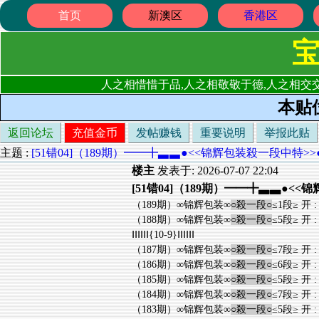
首页
新澳区
香港区
人之相惜惜于品,人之相敬敬于德,人之相交交
本贴
返回论坛
充值金币
发帖赚钱
重要说明
举报此贴
主题 :
[51错04]（189期）━━╋▃▃●<<锦辉包装殺一段中特>
楼主
发表于: 2026-07-07 22:04
[51错04]（189期）━━╋▃▃●<
（189期）∞锦辉包装∞
○殺一段○
≤1段≥ 开 :
（188期）∞锦辉包装∞
○殺一段○
≤5段≥ 开 :
ⅠⅠⅠⅠⅠⅠ{10-9}ⅠⅠⅠⅠⅠⅠ
（187期）∞锦辉包装∞
○殺一段○
≤7段≥ 开 :
（186期）∞锦辉包装∞
○殺一段○
≤6段≥ 开 :
（185期）∞锦辉包装∞
○殺一段○
≤5段≥ 开 :
（184期）∞锦辉包装∞
○殺一段○
≤7段≥ 开 :
（183期）∞锦辉包装∞
○殺一段○
≤5段≥ 开 :