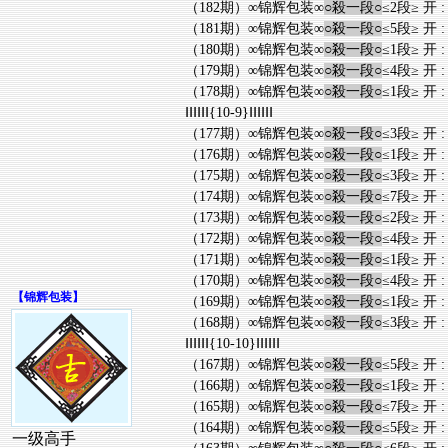
（182期）∞锦辉包装∞
○殺一段○
≤2段≥ 开 :
（181期）∞锦辉包装∞
○殺一段○
≤5段≥ 开 :
（180期）∞锦辉包装∞
○殺一段○
≤1段≥ 开 :
（179期）∞锦辉包装∞
○殺一段○
≤4段≥ 开 :
（178期）∞锦辉包装∞
○殺一段○
≤1段≥ 开 :
ⅠⅠⅠⅠⅠⅠ{10-9}ⅠⅠⅠⅠⅠⅠ
（177期）∞锦辉包装∞
○殺一段○
≤3段≥ 开 :
（176期）∞锦辉包装∞
○殺一段○
≤1段≥ 开 :
（175期）∞锦辉包装∞
○殺一段○
≤3段≥ 开 :
（174期）∞锦辉包装∞
○殺一段○
≤7段≥ 开 :
（173期）∞锦辉包装∞
○殺一段○
≤2段≥ 开 :
（172期）∞锦辉包装∞
○殺一段○
≤4段≥ 开 :
（171期）∞锦辉包装∞
○殺一段○
≤1段≥ 开 :
（170期）∞锦辉包装∞
○殺一段○
≤4段≥ 开 :
【
锦辉包装
】
（169期）∞锦辉包装∞
○殺一段○
≤1段≥ 开 :
（168期）∞锦辉包装∞
○殺一段○
≤3段≥ 开 :
ⅠⅠⅠⅠⅠⅠ{10-10}ⅠⅠⅠⅠⅠⅠ
（167期）∞锦辉包装∞
○殺一段○
≤5段≥ 开 :
（166期）∞锦辉包装∞
○殺一段○
≤1段≥ 开 :
（165期）∞锦辉包装∞
○殺一段○
≤7段≥ 开 :
（164期）∞锦辉包装∞
○殺一段○
≤5段≥ 开 :
一级高手