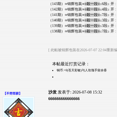
（143期）∞锦辉包装∞
○殺一段○
≤6段≥ 开 :
（142期）∞锦辉包装∞
○殺一段○
≤4段≥ 开 :
（141期）∞锦辉包装∞
○殺一段○
≤7段≥ 开 :
（140期）∞锦辉包装∞
○殺一段○
≤3段≥ 开 :
（139期）∞锦辉包装∞
○殺一段○
≤3段≥ 开 :
（138期）∞锦辉包装∞
○殺一段○
≤7段≥ 开 :
[ 此帖被锦辉包装在2026-07-07 22:04重新编
本帖最近打赏记录：
铜币:+6(苍天彩敏)与人玫瑰手留余香
沙发
发表于: 2026-07-08 15:32
【
不劳而获
】
666666666666666