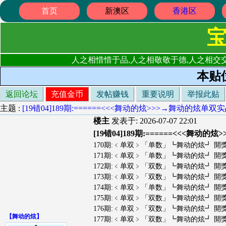
首页
新澳区
香港区
人之相惜惜于品,人之相敬敬于德,人之相交交
本贴
返回论坛
充值金币
发帖赚钱
重要说明
举报此贴
主题 :
[19错04]189期:======<<<舞动的炫>>>→舞动的炫单双
楼主
发表于: 2026-07-07 22:01
[19错04]189期:======<<<舞
170期:﹤单双﹥「单数」┗舞动的炫┛ 開獎
171期:﹤单双﹥「单数」┗舞动的炫┛ 開獎
172期:﹤单双﹥「双数」┗舞动的炫┛ 開獎
173期:﹤单双﹥「双数」┗舞动的炫┛ 開獎
174期:﹤单双﹥「单数」┗舞动的炫┛ 開獎
175期:﹤单双﹥「双数」┗舞动的炫┛ 開獎
176期:﹤单双﹥「双数」┗舞动的炫┛ 開獎
【
舞动的炫
】
177期:﹤单双﹥「双数」┗舞动的炫┛ 開獎