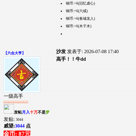
铜币:+6(旧忆虐心)
铜币:+6(六戒)
铜币:+6(春城龙人)
铜币:+6(木子木)
沙发
发表于: 2026-07-08 17:40
【
六合大亨
】
高手！！牛dd
一级高手
发帖
月入
十万
不是
梦
发贴:
3044
威望:
3044
点
金币: 87元