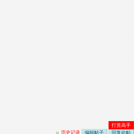
打赏高手
u
历史记录
编辑帖子
回复此帖