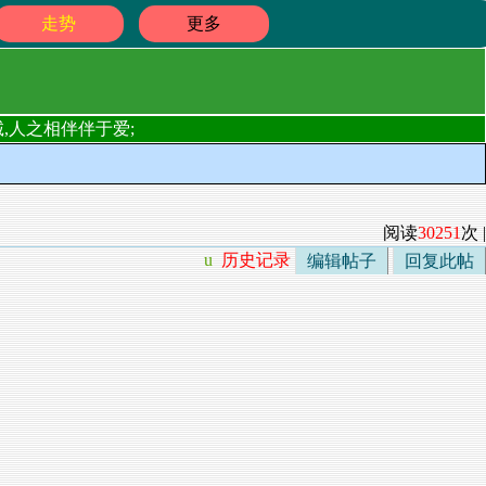
走势
更多
,人之相伴伴于爱;
阅读
30251
次 |
u
历史记录
编辑帖子
回复此帖