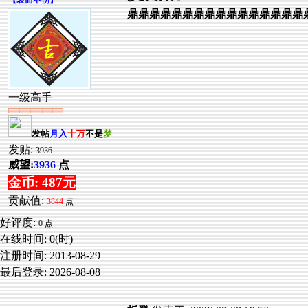
【
哀而不伤
】
鼎鼎鼎鼎鼎鼎鼎鼎鼎鼎鼎鼎鼎鼎鼎鼎
一级高手
发帖
月入
十万
不是
梦
发贴:
3936
威望:
3936
点
金币: 487元
贡献值:
3844
点
好评度:
0 点
在线时间: 0(时)
注册时间:
2013-08-29
最后登录:
2026-08-08