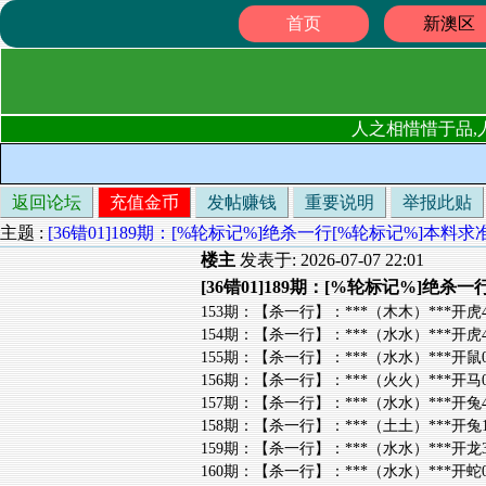
首页
新澳区
人之相惜惜于品,
返回论坛
充值金币
发帖赚钱
重要说明
举报此贴
主题 :
[36错01]189期：[%轮标记%]绝杀一行[%轮标记%]本料
楼主
发表于: 2026-07-07 22:01
[36错01]189期：[%轮标记%]绝
153期：【杀一行】：***（木木）***开虎4
154期：【杀一行】：***（水水）***开虎4
155期：【杀一行】：***（水水）***开鼠0
156期：【杀一行】：***（火火）***开马0
157期：【杀一行】：***（水水）***开兔4
158期：【杀一行】：***（土土）***开兔1
159期：【杀一行】：***（水水）***开龙3
160期：【杀一行】：***（水水）***开蛇0