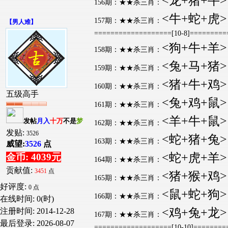
<龙+猪+牛>
156期：★★杀三肖：
<牛+蛇+虎>
157期：★★杀三肖：
【
男人难
】
===================[10-8]=========
<狗+牛+羊>
158期：★★杀三肖：
<兔+马+猪>
159期：★★杀三肖：
<猪+牛+鸡>
160期：★★杀三肖：
五级高手
<兔+鸡+鼠>
161期：★★杀三肖：
<羊+牛+鼠>
发帖
月入
十万
不是
梦
162期：★★杀三肖：
发贴:
3526
<蛇+猪+兔>
163期：★★杀三肖：
威望:
3526
点
<蛇+虎+羊>
金币: 4039元
164期：★★杀三肖：
贡献值:
3451
点
<猪+猴+鸡>
165期：★★杀三肖：
好评度:
0 点
<鼠+蛇+狗>
166期：★★杀三肖：
在线时间: 0(时)
<鸡+兔+龙>
注册时间:
2014-12-28
167期：★★杀三肖：
最后登录:
2026-08-07
===================[10-10]========