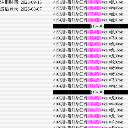
注册时间:
2023-09-15
<151期>看好杀②肖
<牛-兔>
=kai=鼠31ok
<152期>看好杀②肖
<兔-猴>
=kai=狗45ok
最后登录:
2026-08-07
<153期>看好杀②肖
<马-狗>
=kai=虎41ok
<154期>看好杀②肖
<狗-猪>
=kai=虎41ok
▇▇▇▇▇▇▇▇▇▇▇▇{10-10}▇▇▇▇▇▇▇
<155期>看好杀②肖
<猴-猪>
=kai=鼠07ok
<156期>看好杀②肖
<蛇-猴>
=kai=马01ok
<157期>看好杀②肖
<鼠-狗>
=kai=兔40ok
<158期>看好杀②肖
<鼠-牛>
=kai=兔16ok
<159期>看好杀②肖
<虎-鼠>
=kai=龙39ok
<160期>看好杀②肖
<马-鼠>
=kai=蛇02ok
<161期>看好杀②肖
<牛-兔>
=kai=猪08ok
<162期>看好杀②肖
<兔-狗>
=kai=猪32ok
<163期>看好杀②肖
<猴-虎>
=kai=马37ok
<164期>看好杀②肖
<蛇-马>
=kai=狗21ok
▇▇▇▇▇▇▇▇▇▇▇▇{10-10}▇▇▇▇▇▇▇
<165期>看好杀②肖
<牛-狗>
=kai=龙03ok
<166期>看好杀②肖
<羊-鼠>
=kai=牛06ok
<167期>看好杀②肖
<狗-羊>
=kai=鼠19ok
<168期>看好杀②肖
<牛-猪>
=kai=龙15ok
<169期>看好杀②肖
<牛-鼠>
=kai=羊24ok