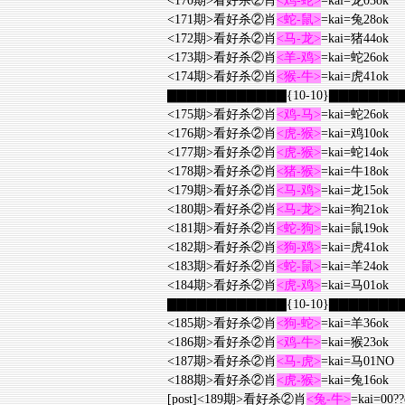
<170期>看好杀②肖
<鸡-蛇>
=kai=龙03ok
<171期>看好杀②肖
<蛇-鼠>
=kai=兔28ok
<172期>看好杀②肖
<马-龙>
=kai=猪44ok
<173期>看好杀②肖
<羊-鸡>
=kai=蛇26ok
<174期>看好杀②肖
<猴-牛>
=kai=虎41ok
▇▇▇▇▇▇▇▇▇▇▇▇{10-10}▇▇▇▇▇▇▇
<175期>看好杀②肖
<鸡-马>
=kai=蛇26ok
<176期>看好杀②肖
<虎-猴>
=kai=鸡10ok
<177期>看好杀②肖
<虎-猴>
=kai=蛇14ok
<178期>看好杀②肖
<猪-猴>
=kai=牛18ok
<179期>看好杀②肖
<马-鸡>
=kai=龙15ok
<180期>看好杀②肖
<马-龙>
=kai=狗21ok
<181期>看好杀②肖
<蛇-狗>
=kai=鼠19ok
<182期>看好杀②肖
<狗-鸡>
=kai=虎41ok
<183期>看好杀②肖
<蛇-鼠>
=kai=羊24ok
<184期>看好杀②肖
<虎-鸡>
=kai=马01ok
▇▇▇▇▇▇▇▇▇▇▇▇{10-10}▇▇▇▇▇▇▇
<185期>看好杀②肖
<狗-蛇>
=kai=羊36ok
<186期>看好杀②肖
<鸡-牛>
=kai=猴23ok
<187期>看好杀②肖
<马-虎>
=kai=马01NO
<188期>看好杀②肖
<虎-猴>
=kai=兔16ok
[post]<189期>看好杀②肖
<兔-牛>
=kai=00??