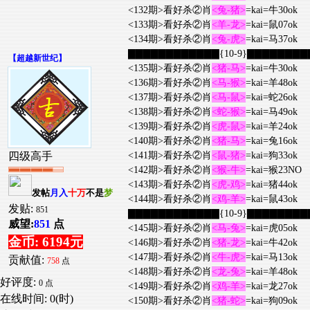
<132期>看好杀②肖
<兔-猪>
=kai=牛30ok
<133期>看好杀②肖
<羊-龙>
=kai=鼠07ok
<134期>看好杀②肖
<兔-虎>
=kai=马37ok
▇▇▇▇▇▇▇▇▇▇▇▇{10-9}▇▇▇▇▇▇▇
【
超越新世纪
】
<135期>看好杀②肖
<猪-马>
=kai=牛30ok
<136期>看好杀②肖
<马-猴>
=kai=羊48ok
<137期>看好杀②肖
<马-鼠>
=kai=蛇26ok
<138期>看好杀②肖
<蛇-猴>
=kai=马49ok
<139期>看好杀②肖
<虎-鼠>
=kai=羊24ok
<140期>看好杀②肖
<猪-马>
=kai=兔16ok
四级高手
<141期>看好杀②肖
<鼠-猪>
=kai=狗33ok
<142期>看好杀②肖
<猴-牛>
=kai=猴23NO
<143期>看好杀②肖
<虎-鸡>
=kai=猪44ok
发帖
月入
十万
不是
梦
<144期>看好杀②肖
<鸡-羊>
=kai=鼠43ok
发贴:
851
▇▇▇▇▇▇▇▇▇▇▇▇{10-9}▇▇▇▇▇▇▇
威望:
851
点
<145期>看好杀②肖
<马-兔>
=kai=虎05ok
金币: 6194元
<146期>看好杀②肖
<猪-龙>
=kai=牛42ok
<147期>看好杀②肖
<牛-虎>
=kai=马13ok
贡献值:
758
点
<148期>看好杀②肖
<龙-兔>
=kai=羊48ok
好评度:
0 点
<149期>看好杀②肖
<鸡-羊>
=kai=龙27ok
在线时间: 0(时)
<150期>看好杀②肖
<猪-蛇>
=kai=狗09ok