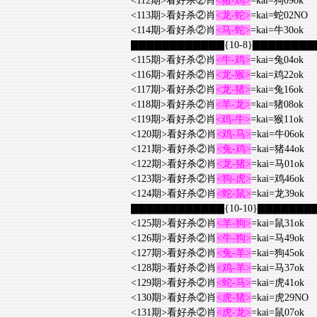
<112期>看好杀②肖
<猪-鸡>
=kai=狗09ok
<113期>看好杀②肖
<龙-蛇>
=kai=蛇02NO
<114期>看好杀②肖
<马-蛇>
=kai=牛30ok
▇▇▇▇▇▇▇▇▇▇▇▇{10-8}▇▇▇▇▇▇▇
<115期>看好杀②肖
<牛-鸡>
=kai=兔04ok
<116期>看好杀②肖
<龙-猴>
=kai=鸡22ok
<117期>看好杀②肖
<龙-猪>
=kai=兔16ok
<118期>看好杀②肖
<羊-龙>
=kai=猪08ok
<119期>看好杀②肖
<鸡-牛>
=kai=猴11ok
<120期>看好杀②肖
<鸡-马>
=kai=牛06ok
<121期>看好杀②肖
<兔-鸡>
=kai=猪44ok
<122期>看好杀②肖
<龙-猪>
=kai=马01ok
<123期>看好杀②肖
<狗-虎>
=kai=鸡46ok
<124期>看好杀②肖
<蛇-鼠>
=kai=龙39ok
▇▇▇▇▇▇▇▇▇▇▇▇{10-10}▇▇▇▇▇▇▇
<125期>看好杀②肖
<羊-狗>
=kai=鼠31ok
<126期>看好杀②肖
<牛-狗>
=kai=马49ok
<127期>看好杀②肖
<兔-羊>
=kai=狗45ok
<128期>看好杀②肖
<鸡-羊>
=kai=马37ok
<129期>看好杀②肖
<蛇-马>
=kai=虎41ok
<130期>看好杀②肖
<虎-猪>
=kai=虎29NO
<131期>看好杀②肖
<虎-龙>
=kai=鼠07ok