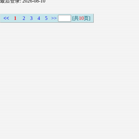
最后登录:
2026-08-10
<<
1
2
3
4
5
>>
[共
10
页]