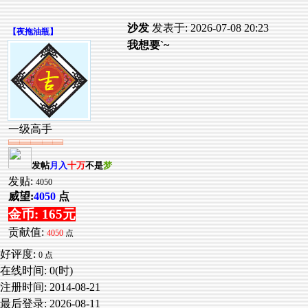
沙发
发表于: 2026-07-08 20:23
【
夜拖油瓶
】
我想要`~
一级高手
发帖
月入
十万
不是
梦
发贴:
4050
威望:
4050
点
金币: 165元
贡献值:
4050
点
好评度:
0 点
在线时间: 0(时)
注册时间:
2014-08-21
最后登录:
2026-08-11