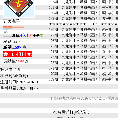
182期：九龙彩中＊琴棋书画＊〖画+书〗开
181期：九龙彩中＊琴棋书画＊〖棋+琴〗开
180期：九龙彩中＊琴棋书画＊〖画+棋〗开
179期：九龙彩中＊琴棋书画＊〖琴+书〗开
五级高手
★☆★☆★☆★☆★☆★（10-7）★☆★☆
178期：九龙彩中＊琴棋书画＊〖画+琴〗开
177期：九龙彩中＊琴棋书画＊〖琴+书〗开
发帖
月入
十万
不是
梦
176期：九龙彩中＊琴棋书画＊〖画+书〗开
发贴:
1597
175期：九龙彩中＊琴棋书画＊〖画+琴〗开
威望:
1597
点
174期：九龙彩中＊琴棋书画＊〖琴+书〗开
金币: 4314元
173期：九龙彩中＊琴棋书画＊〖棋+琴〗开
贡献值:
1294
点
172期：九龙彩中＊琴棋书画＊〖画+书〗开
171期：九龙彩中＊琴棋书画＊〖棋+琴〗开
好评度:
0 点
170期：九龙彩中＊琴棋书画＊〖棋+琴〗开
在线时间: 0(时)
169期：九龙彩中＊琴棋书画＊〖画+书〗开
注册时间:
2023-10-31
最后登录:
2026-08-07
[ 此帖被九龙彩中在2026-07-07 21:57重新编
本帖最近打赏记录：