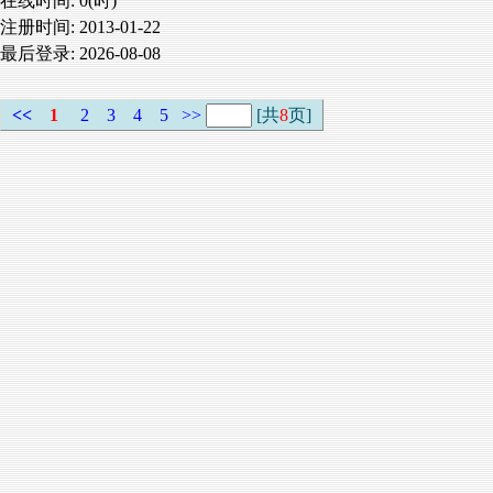
在线时间: 0(时)
注册时间:
2013-01-22
最后登录:
2026-08-08
<<
1
2
3
4
5
>>
[共
8
页]