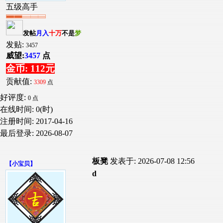
五级高手
发帖
月入
十万
不是
梦
发贴:
3457
威望:
3457
点
金币: 112元
贡献值:
3309
点
好评度:
0 点
在线时间: 0(时)
注册时间:
2017-04-16
最后登录:
2026-08-07
板凳
发表于: 2026-07-08 12:56
【
小宝贝
】
d