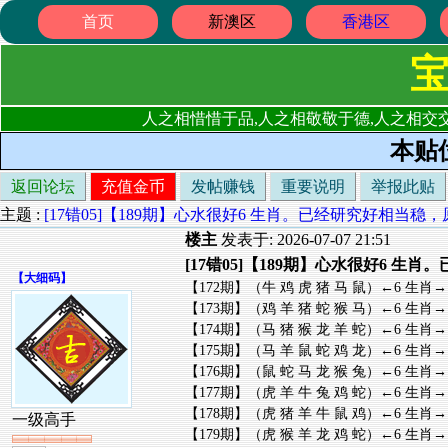
首页
新澳区
香港区
人之相惜惜于品,人之相敬敬于德,人之相交交
本贴
返回论坛
充值金币
发帖赚钱
重要说明
举报此贴
主题 :
[17错05]【189期】心水很好6 生肖。已经研究好相当
楼主
发表于: 2026-07-07 21:51
[17错05]【189期】心水很好6 
【
大细码
】
【172期】（牛 鸡 虎 猪 马 鼠）←6 生肖→
【173期】（鸡 羊 猪 蛇 猴 马）←6 生肖→
【174期】（马 猪 猴 龙 羊 蛇）←6 生肖→
【175期】（马 羊 鼠 蛇 鸡 龙）←6 生肖→
【176期】（鼠 蛇 马 龙 猴 兔）←6 生肖→
【177期】（虎 羊 牛 兔 鸡 蛇）←6 生肖→
【178期】（虎 猪 羊 牛 鼠 鸡）←6 生肖→
一级高手
【179期】（虎 猴 羊 龙 鸡 蛇）←6 生肖→