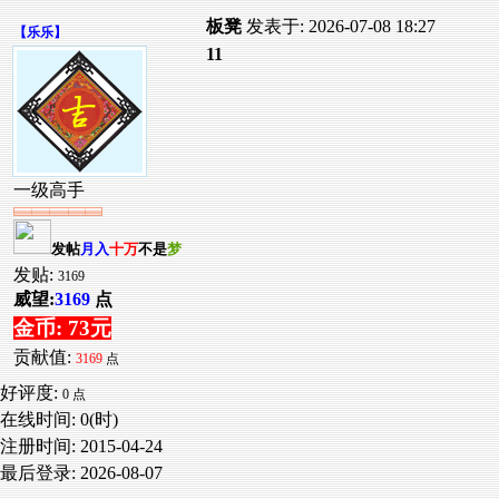
板凳
发表于: 2026-07-08 18:27
【
乐乐
】
11
一级高手
发帖
月入
十万
不是
梦
发贴:
3169
威望:
3169
点
金币: 73元
贡献值:
3169
点
好评度:
0 点
在线时间: 0(时)
注册时间:
2015-04-24
最后登录:
2026-08-07