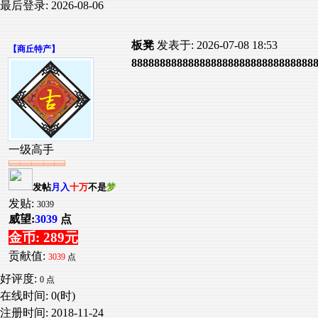
最后登录:
2026-08-06
板凳
发表于: 2026-07-08 18:53
【
商丘特产
】
88888888888888888888888888888888
一级高手
发帖
月入
十万
不是
梦
发贴:
3039
威望:
3039
点
金币: 289元
贡献值:
3039
点
好评度:
0 点
在线时间: 0(时)
注册时间:
2018-11-24