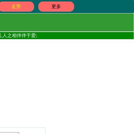
走势
更多
,人之相伴伴于爱;