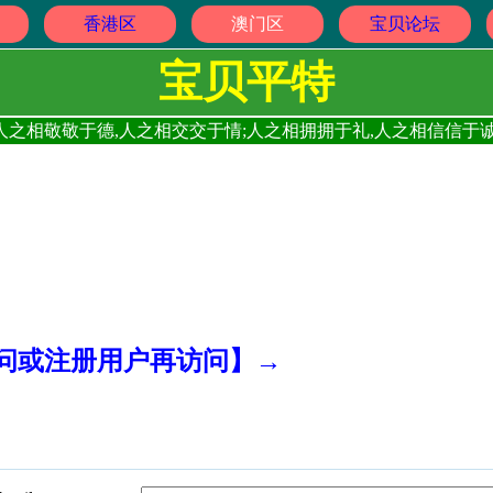
香港区
澳门区
宝贝论坛
宝贝平特
人之相敬敬于德,人之相交交于情;人之相拥拥于礼,人之相信信于诚
访问或注册用户再访问】→