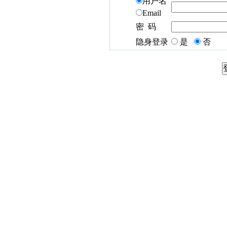
用户名
Email
密 码
隐身登录
是
否