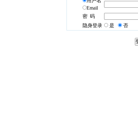
用户名
Email
密 码
隐身登录
是
否