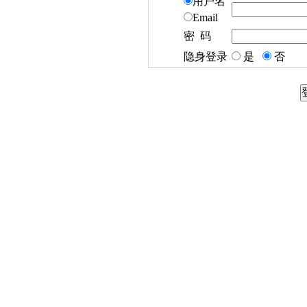
用户名
Email
密 码
隐身登录
是
否