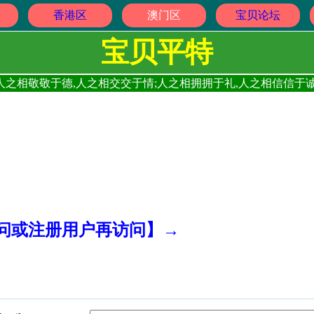
香港区
澳门区
宝贝论坛
宝贝平特
人之相敬敬于德,人之相交交于情;人之相拥拥于礼,人之相信信于诚
访问或注册用户再访问】→