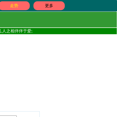
走势
更多
,人之相伴伴于爱;