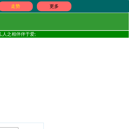
走势
更多
,人之相伴伴于爱;