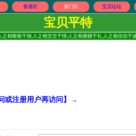
香港区
澳门区
宝贝论坛
宝贝平特
人之相敬敬于德,人之相交交于情;人之相拥拥于礼,人之相信信于诚
访问或注册用户再访问】→