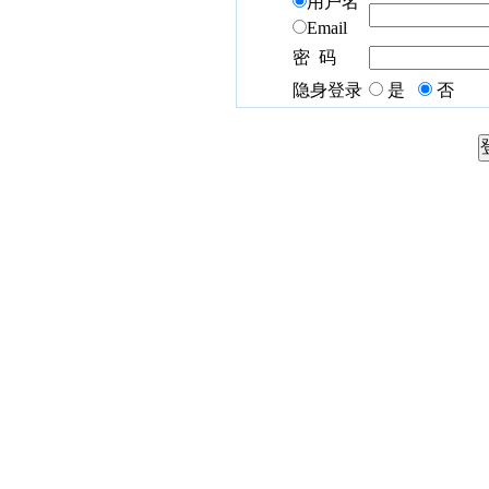
用户名
Email
密 码
隐身登录
是
否