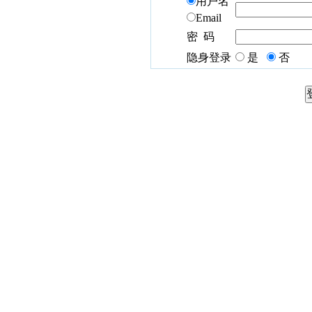
用户名
Email
密 码
隐身登录
是
否