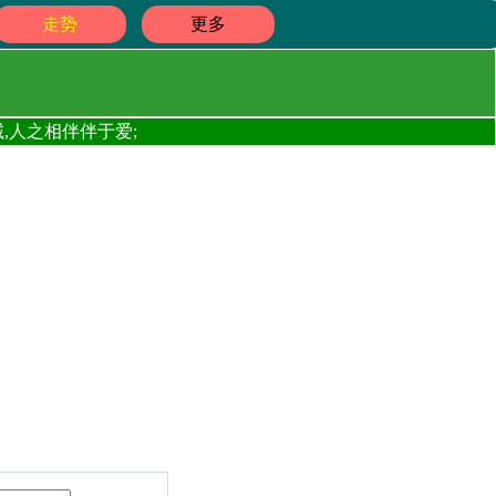
走势
更多
,人之相伴伴于爱;