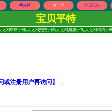
香港区
澳门区
宝贝论坛
宝贝平特
人之相敬敬于德,人之相交交于情;人之相拥拥于礼,人之相信信于诚
访问或注册用户再访问】→