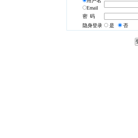
用户名
Email
密 码
隐身登录
是
否