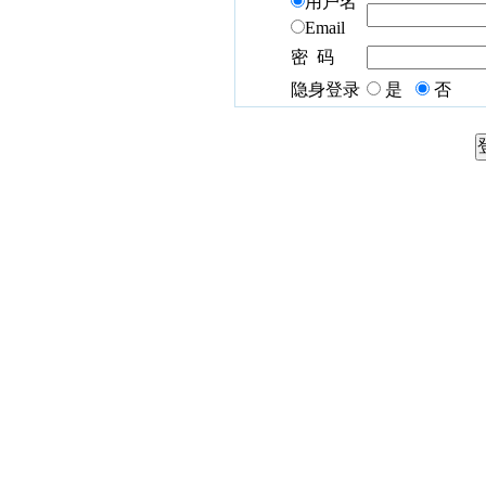
用户名
Email
密 码
隐身登录
是
否