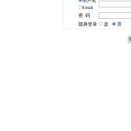
用户名
Email
密 码
隐身登录
是
否