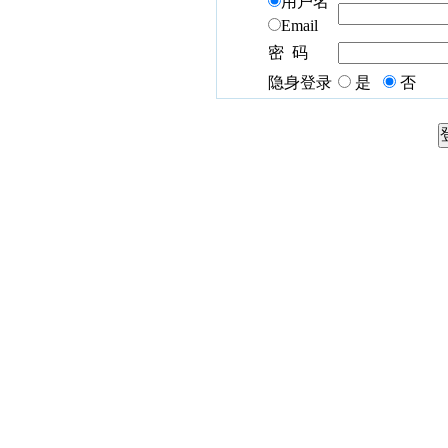
用户名
Email
密 码
隐身登录
是
否