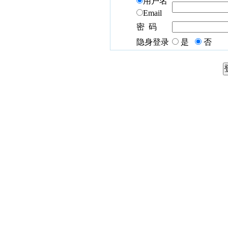
用户名
Email
密 码
隐身登录
是
否