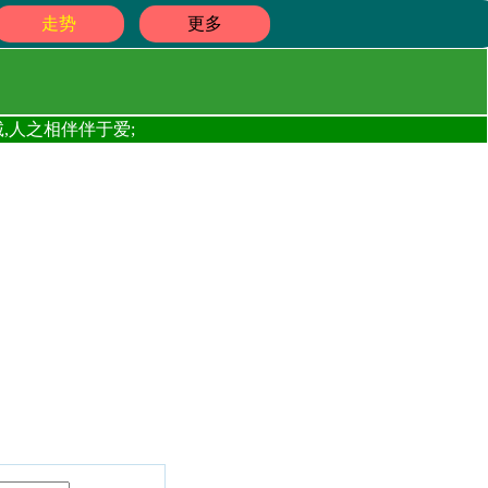
走势
更多
,人之相伴伴于爱;