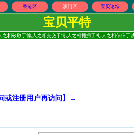
香港区
澳门区
宝贝论坛
宝贝平特
人之相敬敬于德,人之相交交于情;人之相拥拥于礼,人之相信信于诚
访问或注册用户再访问】→