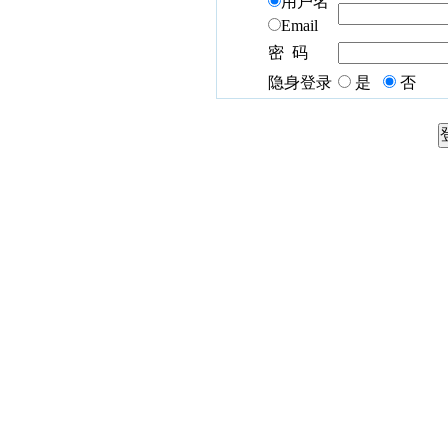
用户名
Email
密 码
隐身登录
是
否