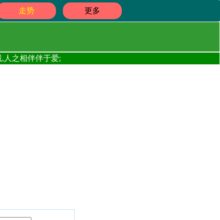
走势
更多
,人之相伴伴于爱;