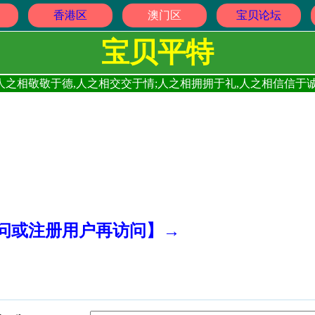
香港区
澳门区
宝贝论坛
宝贝平特
人之相敬敬于德,人之相交交于情;人之相拥拥于礼,人之相信信于诚
访问或注册用户再访问】→