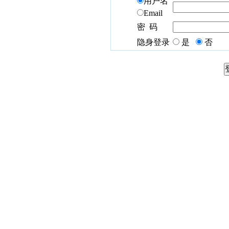
用户名
Email
密 码
隐身登录
是
否