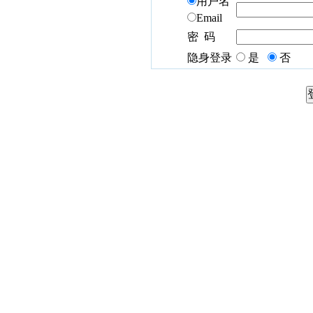
用户名
Email
密 码
隐身登录
是
否